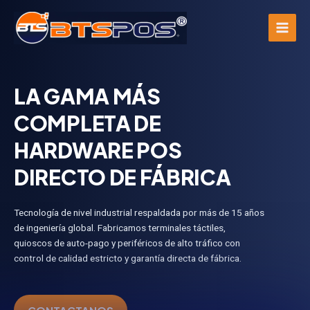
Ir
al
contenido
LA GAMA MÁS
COMPLETA DE
HARDWARE POS
DIRECTO DE FÁBRICA
Tecnología de nivel industrial respaldada por más de 15 años
de ingeniería global. Fabricamos terminales táctiles,
quioscos de auto-pago y periféricos de alto tráfico con
control de calidad estricto y garantía directa de fábrica.