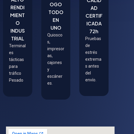
CALID
OGO
RENDI
AD
TODO
MIENT
CERTIF
EN
O
ICADA
UNO
INDUS
72h
Quiosco
TRIAL
Pruebas
s,
de
Terminal
impresor
estrés
es
as,
extrema
tácticas
cajones
s antes
para
y
del
tráfico
escáner
envío.
Pesado
es.